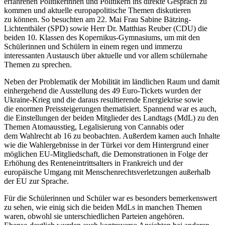
erfahrenen Politikerinnen und Politikern ins direkte Gespräch zu
kommen und aktuelle europapolitische Themen diskutieren
zu können. So besuchten am 22. Mai Frau Sabine Bätzing-
Lichtenthäler (SPD) sowie Herr Dr. Matthias Reuber (CDU) die
beiden 10. Klassen des Kopernikus-Gymnasiums, um mit den
Schülerinnen und Schülern in einem regen und immerzu
interessanten Austausch über aktuelle und vor allem schülernahe
Themen zu sprechen.
Neben der Problematik der Mobilität im ländlichen Raum und damit
einhergehend die Ausstellung des 49 Euro-Tickets wurden der
Ukraine-Krieg und die daraus resultierende Energiekrise sowie
die enormen Preissteigerungen thematisiert. Spannend war es auch,
die Einstellungen der beiden Mitglieder des Landtags (MdL) zu den
Themen Atomausstieg, Legalisierung von Cannabis oder
dem Wahlrecht ab 16 zu beobachten. Außerdem kamen auch Inhalte
wie die Wahlergebnisse in der Türkei vor dem Hintergrund einer
möglichen EU-Mitgliedschaft, die Demonstrationen in Folge der
Erhöhung des Renteneintrittsalters in Frankreich und der
europäische Umgang mit Menschenrechtsverletzungen außerhalb
der EU zur Sprache.
Für die Schülerinnen und Schüler war es besonders bemerkenswert
zu sehen, wie einig sich die beiden MdLs in manchen Themen
waren, obwohl sie unterschiedlichen Parteien angehören.