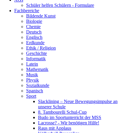
Schüler helfen Schülern - Formulare
Fachbereiche
Bildende Kunst
Biologie
Chemie
Deutsch
Englisch
Erdkunde
Ethik / Religion
Geschichte
Informatik
Latein
Mathematik
Musik
Physik
Sozialkunde
Spanisch
Sport
Slacklining – Neue Bewegungsimpulse an
unserer Schule
8. Tambourelli Schul-Cup
Budo im Sportunterricht der MSS
Lacrosse? - Wir benötigen Hilfe!
Raus mit Applaus