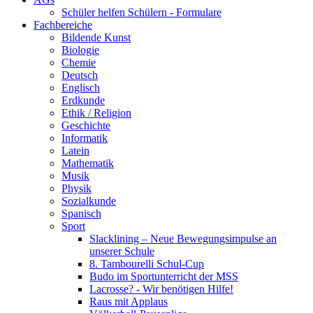
Schüler helfen Schülern - Formulare
Fachbereiche
Bildende Kunst
Biologie
Chemie
Deutsch
Englisch
Erdkunde
Ethik / Religion
Geschichte
Informatik
Latein
Mathematik
Musik
Physik
Sozialkunde
Spanisch
Sport
Slacklining – Neue Bewegungsimpulse an
unserer Schule
8. Tambourelli Schul-Cup
Budo im Sportunterricht der MSS
Lacrosse? - Wir benötigen Hilfe!
Raus mit Applaus