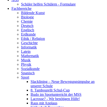
Schüler helfen Schülern - Formulare
Fachbereiche
Bildende Kunst
Biologie
Chemie
Deutsch
Englisch
Erdkunde
Ethik / Religion
Geschichte
Informatik
Latein
Mathematik
Musik
Physik
Sozialkunde
Spanisch
Sport
Slacklining – Neue Bewegungsimpulse an
unserer Schule
8. Tambourelli Schul-Cup
Budo im Sportunterricht der MSS
Lacrosse? - Wir benötigen Hilfe!
Raus mit Applaus