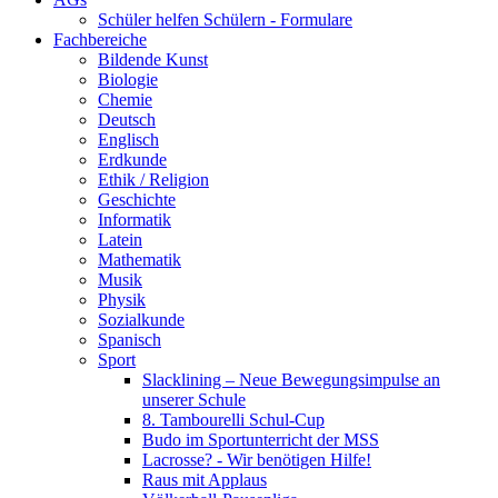
Schüler helfen Schülern - Formulare
Fachbereiche
Bildende Kunst
Biologie
Chemie
Deutsch
Englisch
Erdkunde
Ethik / Religion
Geschichte
Informatik
Latein
Mathematik
Musik
Physik
Sozialkunde
Spanisch
Sport
Slacklining – Neue Bewegungsimpulse an
unserer Schule
8. Tambourelli Schul-Cup
Budo im Sportunterricht der MSS
Lacrosse? - Wir benötigen Hilfe!
Raus mit Applaus