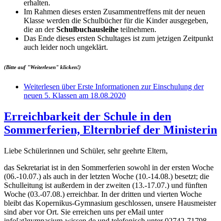
erhalten.
Im Rahmen dieses ersten Zusammentreffens mit der neuen
Klasse werden die Schulbücher für die Kinder ausgegeben,
die an der
Schulbuchausleihe
teilnehmen.
Das Ende dieses ersten Schultages ist zum jetzigen Zeitpunkt
auch leider noch ungeklärt.
(Bitte auf "Weiterlesen" klicken!)
Weiterlesen
über Erste Informationen zur Einschulung der
neuen 5. Klassen am 18.08.2020
Erreichbarkeit der Schule in den
Sommerferien, Elternbrief der Ministerin
Liebe Schülerinnen und Schüler, sehr geehrte Eltern,
das Sekretariat ist in den Sommerferien sowohl in der ersten Woche
(06.-10.07.) als auch in der letzten Woche (10.-14.08.) besetzt; die
Schulleitung ist außerdem in der zweiten (13.-17.07.) und fünften
Woche (03.-07.08.) erreichbar. In der dritten und vierten Woche
bleibt das Kopernikus-Gymnasium geschlossen, unsere Hausmeister
sind aber vor Ort. Sie erreichen uns per eMail unter
info[at]gymnasium-wissen.de und telefonisch unter 02742-71798.